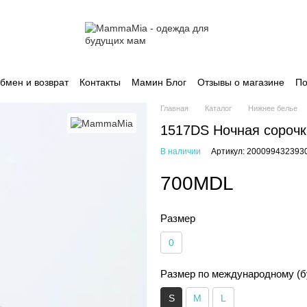
бмен и возврат
Контакты
Мамин Блог
Отзывы о магазине
По
Главная
Каталог
Нижнее белье
1517DS Ночная сорочк
В наличии
Артикул: 200099432393
700MDL
Размер
0
Размер по международному (б
S
M
L