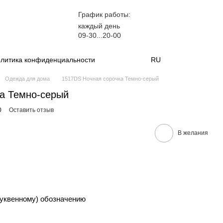
График работы:
каждый день
09-30...20-00
литика конфиденциальности
RU
Одежда для дома
1517DS Ночная сорочка Темно-серый
а Темно-серый
0
Оставить отзыв
В желания
уквенному) обозначению