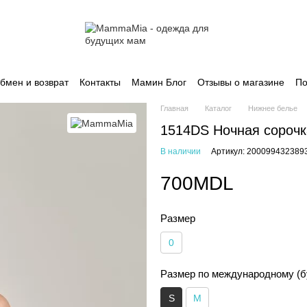
бмен и возврат
Контакты
Мамин Блог
Отзывы о магазине
По
Главная
Каталог
Нижнее белье
1514DS Ночная сорочк
В наличии
Артикул: 200099432389
700MDL
Размер
0
Размер по международному (б
S
M