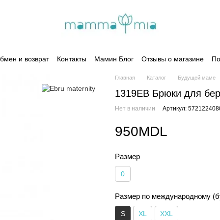
бмен и возврат
Контакты
Мамин Блог
Отзывы о магазине
По
Главная
Каталог
Будущей маме
1319EB Брюки для бе
Нет в наличии
Артикул: 572122408
950MDL
Размер
0
Размер по международному (б
S
XL
XXL