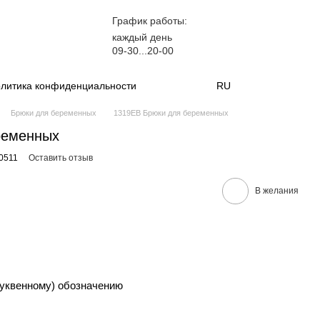
График работы:
каждый день
09-30...20-00
литика конфиденциальности
RU
Брюки для беременных
1319EB Брюки для беременных
ременных
0511
Оставить отзыв
В желания
уквенному) обозначению