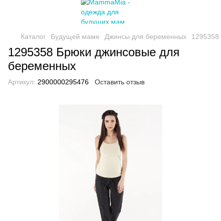
Каталог
Будущей маме
Джинсы для беременных
1295358
1295358 Брюки джинсовые для
беременных
Артикул:
2900000295476
Оставить отзыв