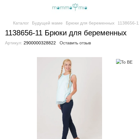
Каталог
Будущей маме
Брюки для беременных
1138656-1
1138656-11 Брюки для беременных
Артикул:
2900000328822
Оставить отзыв