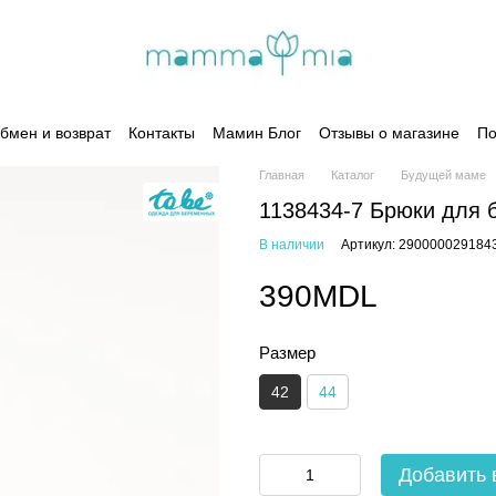
бмен и возврат
Контакты
Мамин Блог
Отзывы о магазине
По
Главная
Каталог
Будущей маме
1138434-7 Брюки для 
В наличии
Артикул: 290000029184
390MDL
Размер
42
44
Добавить 