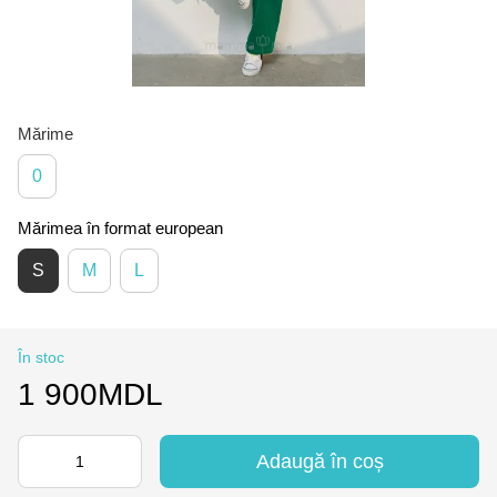
Mărime
0
Mărimea în format european
S
M
L
În stoc
1 900MDL
Adaugă în coș