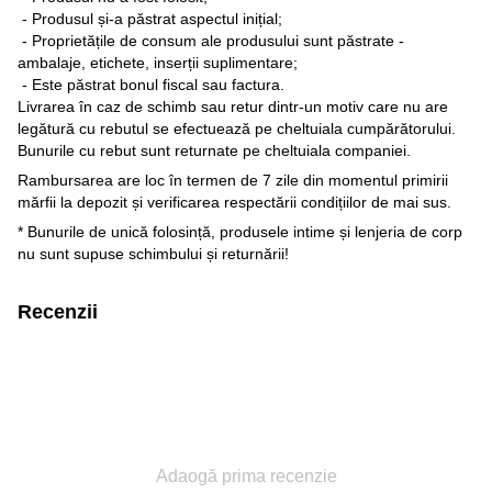
- Produsul și-a păstrat aspectul inițial;
- Proprietățile de consum ale produsului sunt păstrate -
ambalaje, etichete, inserții suplimentare;
- Este păstrat bonul fiscal sau factura.
Livrarea în caz de schimb sau retur dintr-un motiv care nu are
legătură cu rebutul se efectuează pe cheltuiala cumpărătorului.
Bunurile cu rebut sunt returnate pe cheltuiala companiei.
Rambursarea are loc în termen de 7 zile din momentul primirii
mărfii la depozit și verificarea respectării condițiilor de mai sus.
* Bunurile de unică folosință, produsele intime și lenjeria de corp
nu sunt supuse schimbului și returnării!
Recenzii
Adaogă prima recenzie