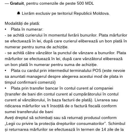
—
Gratuit
, pentru comenzile de peste 500 MDL
🔔 Livrăm exclusiv pe teritoriul Republicii Moldova.
Modalități de plată:
• Plata în numerar:
- se achită curierului în momentul livrării bunurilor. Plata mărfurilor
se efectuează în lei, după care curierul eliberează un bon plată în
numerar pentru suma de achiziție.
- se achită către vânzător la punctul de vânzare a bunurilor. Plata
mărfurilor se efectuează în lei, după care vânzătorul eliberează
un bon plată în numerar pentru suma de achiziție.
• Plata cu cardul prin intermediul terminalului POS (este nevoie
sa anuntati managerul despre alegerea acestui mod de plata in
timpul confirmarii comenzii)
• Plata prin transfer bancar în contul curent al companiei
(transfer de bani din contul curent al cumpărătorului în contul
curent al vânzătorului, în baza facturii de plată). Livrarea sau
ridicarea mărfurilor va fi însoțită de o factură fiscală conform
sumei transferului de bani
Aveți dreptul să schimbați sau să returnați produsul conform
„Legii cu privire la protecția drepturilor consumatorilor”. Schimbul
și returnarea mărfurilor se efectuează în termen de 14 zile de la