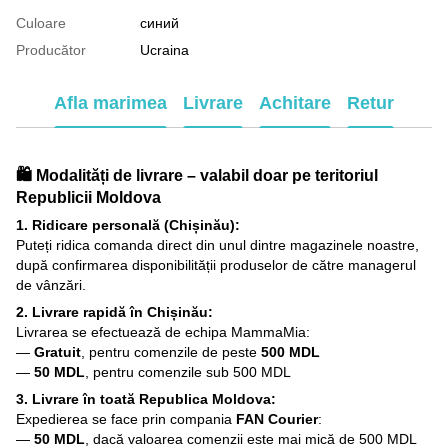
Culoare
синий
Producător
Ucraina
Afla marimea
Livrare
Achitare
Retur
🛍️ Modalități de livrare – valabil doar pe teritoriul
Republicii Moldova
1. Ridicare personală (Chișinău):
Puteți ridica comanda direct din unul dintre magazinele noastre,
după confirmarea disponibilității produselor de către managerul
de vânzări.
2. Livrare rapidă în Chișinău:
Livrarea se efectuează de echipa MammaMia:
—
Gratuit
, pentru comenzile de peste
500 MDL
—
50 MDL
, pentru comenzile sub 500 MDL
3. Livrare în toată Republica Moldova:
Expedierea se face prin compania
FAN Courier
:
—
50 MDL
, dacă valoarea comenzii este mai mică de 500 MDL