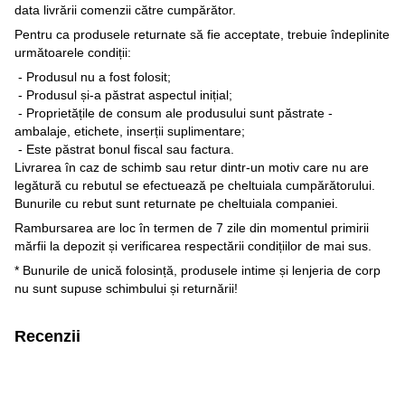
data livrării comenzii către cumpărător.
Pentru ca produsele returnate să fie acceptate, trebuie îndeplinite
următoarele condiții:
- Produsul nu a fost folosit;
- Produsul și-a păstrat aspectul inițial;
- Proprietățile de consum ale produsului sunt păstrate -
ambalaje, etichete, inserții suplimentare;
- Este păstrat bonul fiscal sau factura.
Livrarea în caz de schimb sau retur dintr-un motiv care nu are
legătură cu rebutul se efectuează pe cheltuiala cumpărătorului.
Bunurile cu rebut sunt returnate pe cheltuiala companiei.
Rambursarea are loc în termen de 7 zile din momentul primirii
mărfii la depozit și verificarea respectării condițiilor de mai sus.
* Bunurile de unică folosință, produsele intime și lenjeria de corp
nu sunt supuse schimbului și returnării!
Recenzii