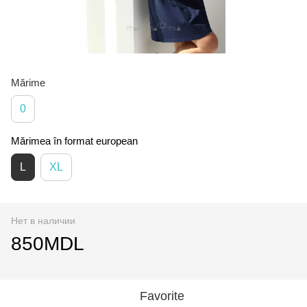
Mărime
0
Mărimea în format european
L
XL
Нет в наличии
850MDL
Favorite