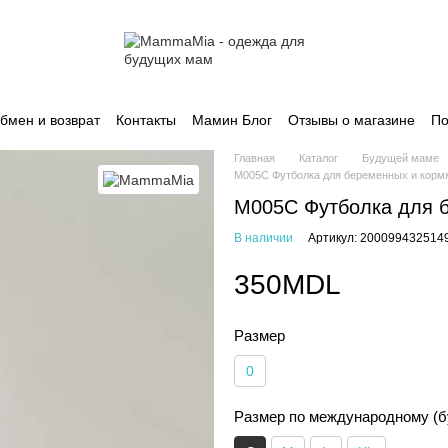
бмен и возврат
Контакты
Мамин Блог
Отзывы о магазине
По
Главная
Каталог
Будущей маме
M005C Футболка для беременных и кор
M005C Футболка для 
В наличии
Артикул: 200099432514
350MDL
Размер
0
Размер по международному (б