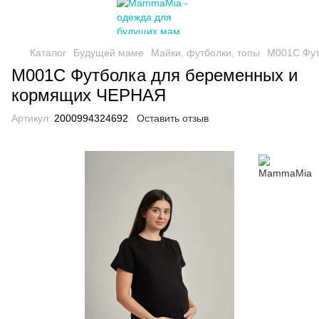
Каталог
Будущей маме
Майки, футболки, топы
M001C Фут
M001C Футболка для беременных и
кормящих ЧЕРНАЯ
Артикул:
2000994324692
Оставить отзыв