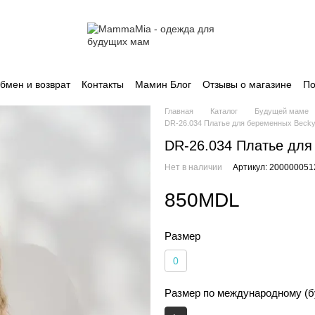
бмен и возврат
Контакты
Мамин Блог
Отзывы о магазине
По
Главная
Каталог
Будущей маме
DR-26.034 Платье для беременных Beck
DR-26.034 Платье для
Нет в наличии
Артикул: 200000051
850MDL
Размер
0
Размер по международному (б