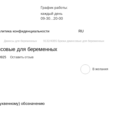
График работы:
каждый день
09-30...20-00
литика конфиденциальности
RU
Джинсы для беременных
9132/40BS Брюки джинсовые для беременных
нсовые для беременных
0925
Оставить отзыв
В желания
уквенному) обозначению