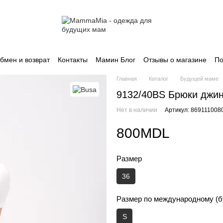
бмен и возврат
Контакты
Мамин Блог
Отзывы о магазине
По
Главная
Каталог
Будущей маме
9132/40BS Брюки джи
Нет в наличии
Артикул: 869111008
800MDL
Размер
36
Размер по международному (б
S