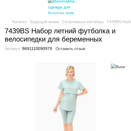
Каталог
Будущей маме
Спортивные костюмы
7439BS Набо
7439BS Набор летний футболка и
велосипедки для беременных
Артикул:
8691110090979
Оставить отзыв