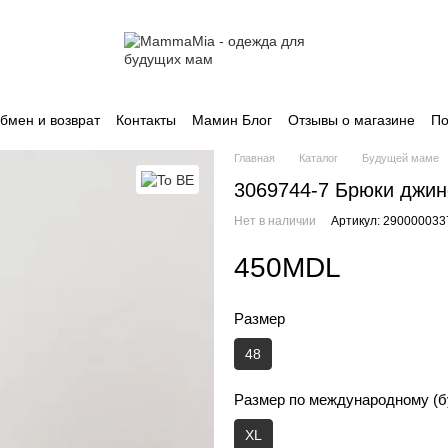
бмен и возврат
Контакты
Мамин Блог
Отзывы о магазине
По
Главная
Каталог
Будущей маме
3069744-7 Брюки джи
Нет в наличии
Артикул: 290000033
450MDL
Размер
48
Размер по международному (б
XL